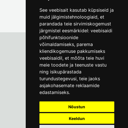
See veebisait kasutab küpsiseid ja
muid jälgimistehnoloogiaid, et
parandada teie sirvimiskogemust
järgmistel eesmärkidel:
veebisaidi
põhifunktsioonide
võimaldamiseks
,
parema
kliendikogemuse pakkumiseks
Tallinna Linnamuuseum
veebisaidil
,
et mõõta teie huvi
Vene 17
meie toodete ja teenuste vastu
ning isikupärastada
E-R kell 9-17
(+372) 610 4178
turundustegevusi
,
teie jaoks
asjakohasemate reklaamide
info@linnamuuseum.ee
edastamiseks
.
Küpsisepoliitika
Nõustun
Keeldun