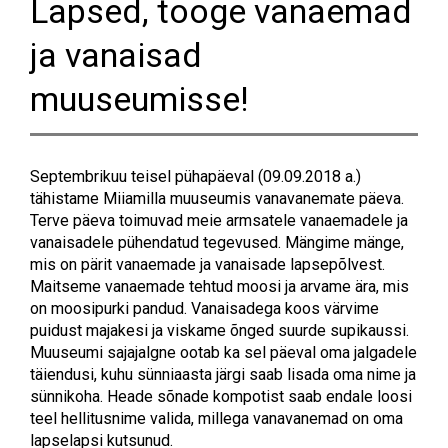
Lapsed, tooge vanaemad
ja vanaisad
muuseumisse!
Septembrikuu teisel pühapäeval (09.09.2018 a.)
tähistame Miiamilla muuseumis vanavanemate päeva.
Terve päeva toimuvad meie armsatele vanaemadele ja
vanaisadele pühendatud tegevused. Mängime mänge,
mis on pärit vanaemade ja vanaisade lapsepõlvest.
Maitseme vanaemade tehtud moosi ja arvame ära, mis
on moosipurki pandud. Vanaisadega koos värvime
puidust majakesi ja viskame õnged suurde supikaussi.
Muuseumi sajajalgne ootab ka sel päeval oma jalgadele
täiendusi, kuhu sünniaasta järgi saab lisada oma nime ja
sünnikoha. Heade sõnade kompotist saab endale loosi
teel hellitusnime valida, millega vanavanemad on oma
lapselapsi kutsunud.