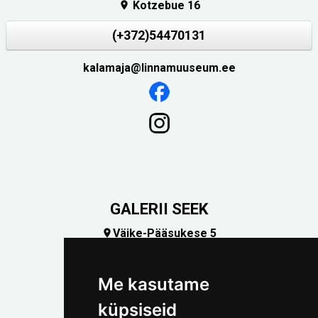
Kotzebue 16

(+372)54470131
kalamaja@linnamuuseum.ee
GALERII SEEK
Väike-Pääsukese 5

(+372) 5309 7535
foto@linnamuuseum.ee
Me kasutame
küpsiseid