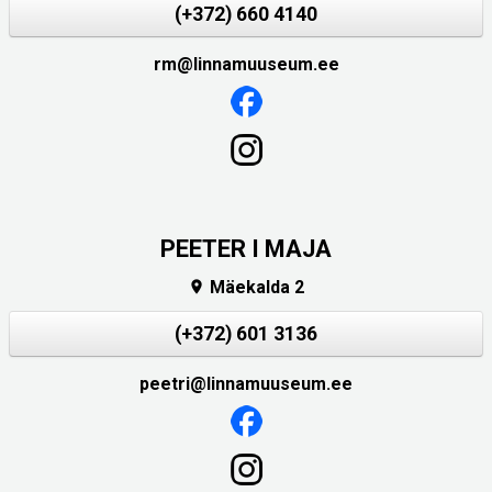
(+372) 660 4140
rm@linnamuuseum.ee
PEETER I MAJA
Mäekalda 2

(+372) 601 3136
peetri@linnamuuseum.ee