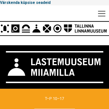
Värskenda küpsise seadeid
Mobiili
Men
Peamenüü
Tallinna
Linnamuuseum
T–P 10–17