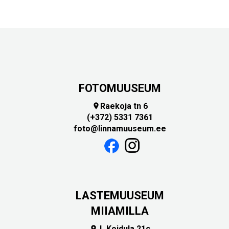
FOTOMUUSEUM
Raekoja tn 6

(+372) 5331 7361
foto@linnamuuseum.ee
LASTEMUUSEUM
MIIAMILLA
L.Koidula 21c
