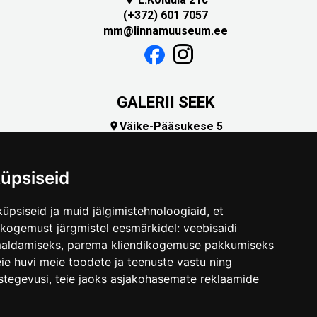
(+372) 601 7057
mm@linnamuuseum.ee
GALERII SEEK
Väike-Pääsukese 5

(+372) 5309 7535
foto@linnamuuseum.ee
üpsiseid
üpsiseid ja muid jälgimistehnoloogiaid, et
skogemust järgmistel eesmärkidel:
veebisaidi
maldamiseks
,
parema kliendikogemuse pakkumiseks
ie huvi meie toodete ja teenuste vastu ning
stegevusi
,
teie jaoks asjakohasemate reklaamide
.ee