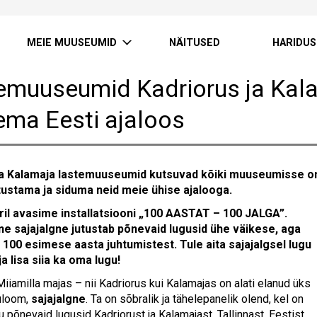
MEIE MUUSEUMID
NÄITUSED
HARIDUS
emuuseumid Kadriorus ja Kal
ema Eesti ajaloos
ja Kalamaja lastemuuseumid kutsuvad kõiki muuseumisse 
utustama ja siduma neid meie ühise ajalooga.
aril avasime installatsiooni „100 AASTAT – 100 JALGA”.
ne sajajalgne jutustab põnevaid lugusid ühe väikese, aga
i 100 esimese aasta juhtumistest. Tule aita sajajalgsel lugu
ja lisa siia ka oma lugu!
iamilla majas – nii Kadriorus kui Kalamajas on alati elanud üks
uloom,
sajajalgne
. Ta on sõbralik ja tähelepanelik olend, kel on
u põnevaid lugusid Kadriorust ja Kalamajast, Tallinnast, Eestist