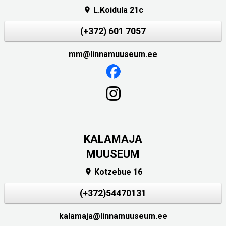
L.Koidula 21c

(+372) 601 7057
mm@linnamuuseum.ee
KALAMAJA
MUUSEUM
Kotzebue 16

(+372)54470131
kalamaja@linnamuuseum.ee