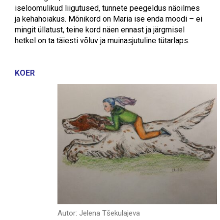
iseloomulikud liigutused, tunnete peegeldus näoilmes
ja kehahoiakus. Mõnikord on Maria ise enda moodi – ei
mingit üllatust, teine kord näen ennast ja järgmisel
hetkel on ta täiesti võluv ja muinasjutuline tütarlaps.
KOER
Autor: Jelena Tšekulajeva