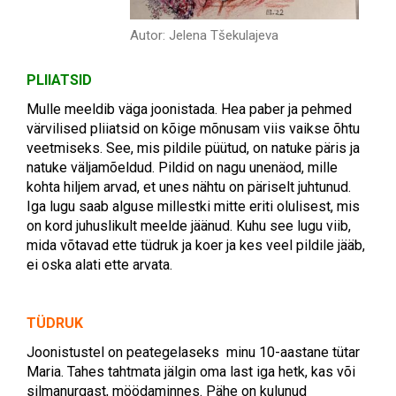
Autor: Jelena Tšekulajeva
PLIIATSID
Mulle meeldib väga joonistada. Hea paber ja pehmed
värvilised pliiatsid on kõige mõnusam viis vaikse õhtu
veetmiseks. See, mis pildile püütud, on natuke päris ja
natuke väljamõeldud. Pildid on nagu unenäod, mille
kohta hiljem arvad, et unes nähtu on päriselt juhtunud.
Iga lugu saab alguse millestki mitte eriti olulisest, mis
on kord juhuslikult meelde jäänud. Kuhu see lugu viib,
mida võtavad ette tüdruk ja koer ja kes veel pildile jääb,
ei oska alati ette arvata.
TÜDRUK
Joonistustel on peategelaseks minu 10-aastane tütar
Maria. Tahes tahtmata jälgin oma last iga hetk, kas või
silmanurgast, möödaminnes. Pähe on kulunud