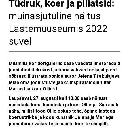
Tüdruk, koer ja pliiatsid:
muinasjutuline näitus
Lastemuuseumis 2022
suvel
Miiamilla koridorigaleriis saab vaadata imetoredaid
joonistusi tüdrukust ja tema vahvast neljajalgsest
sõbrast. Illustratsioonide autor Jelena Tšekulajeva
leiab oma joonistuste jaoks inspiratsiooni tütar
Mariast ja koer Ollie’st.
Laupäeval, 27. augustil kell 13.00 saab näitust
uudistada koos kunstniku ja koer Olliega. Siis saab
näha, millist tööd
Ollie oskab teha, õpime lastega
koerustrikke ja koos kunstnik Jelena ja Mariaga
joonistame väikeste ja suurte koerte ühispilti.