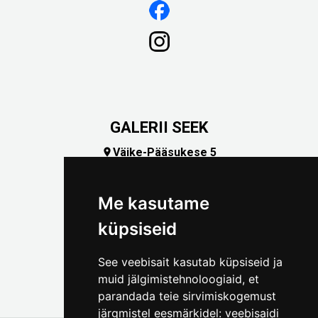
GALERII SEEK
Väike-Pääsukese 5

(+372) 5309 7535
foto@linnamuuseum.ee
Me kasutame
küpsiseid
See veebisait kasutab küpsiseid ja
muid jälgimistehnoloogiaid, et
parandada teie sirvimiskogemust
järgmistel eesmärkidel:
veebisaidi