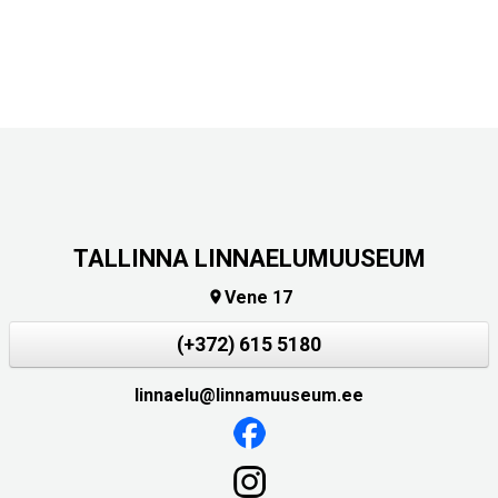
TALLINNA LINNAELUMUUSEUM
Vene 17

(+372) 615 5180
linnaelu@linnamuuseum.ee