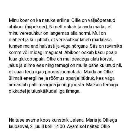
Minu koer on ka natuke eriline. Ollie on väljaõpetatud
abikoer (hüpokoer). Nimelt oskab ta anda märku, et
minu veresuhkur on langemas alla normi. Mul on
diabeet ja kui juhtub, et veresuhkur läheb madalaks,
tunnen ma end halvasti ja väga nõrgana. Siis on ravimiks
komm või midagi magusat. Abikoer oskab käsu peale
tuua glükoosipaki. Ollie on mul peaaegu alati kõrval,
jalus ja silme ees ning temagi on mulle pähe kulunud nii,
et saan teda igas poosis joonistada. Muidu on Ollie
ülimalt energiline ja rõõmus spanjelitüdruk, kes väga
armastab palli mängida ja ringi joosta. Ma käin temaga
pikkadel jalutuskäikudel iga ilmaga.
Näituse avame koos kunstnik Jelena, Maria ja Olliega
laupäeval, 2. juulil kell 14.00. Avamisel näitab Ollie