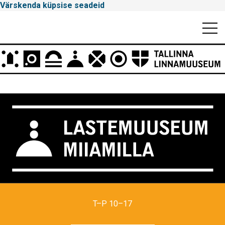
Värskenda küpsise seadeid
Mobiili
Men
Peamenüü
Tallinna
Linnamuuseum
T–P 10–17