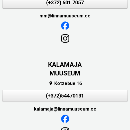
(+372) 601 7057
mm@linnamuuseum.ee
KALAMAJA
MUUSEUM
Kotzebue 16

(+372)54470131
kalamaja@linnamuuseum.ee