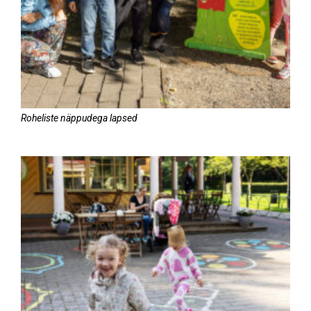
Roheliste näppudega lapsed