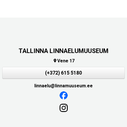
TALLINNA LINNAELUMUUSEUM
Vene 17

(+372) 615 5180
linnaelu@linnamuuseum.ee