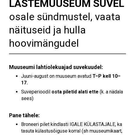
LASTEMUUSEUM SUVEL
osale sündmustel, vaata
näituseid ja hulla
hoovimängudel
Muuseumi lahtiolekuajad suvekuudel:
Juuni-august on muuseum avatud
T–
P kell 10–
17.
Suveperioodil
osta piletid alati ette
(k. a nädala
sees)
Pane tähele:
Broneeri pilet kindlasti IGALE KÜLASTAJALE, ka
tasuta külastusõiguse korral (sh muuseumikaart,