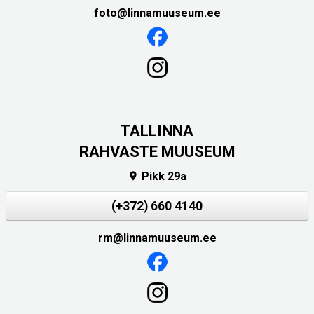
foto@linnamuuseum.ee
TALLINNA
RAHVASTE MUUSEUM
Pikk 29a

(+372) 660 4140
rm@linnamuuseum.ee