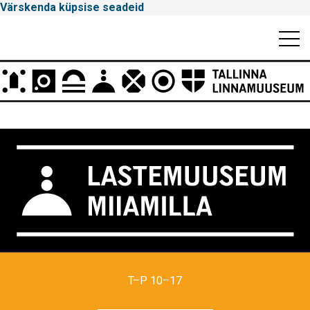
Värskenda küpsise seadeid
Mobiili
Men
Peamenüü
Tallinna
Linnamuuseum
T–P 10–17