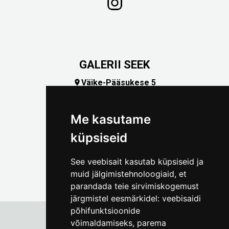
GALERII SEEK
Väike-Pääsukese 5

(+372) 5309 7535
foto@linnamuuseum.ee
Me kasutame
küpsiseid
See veebisait kasutab küpsiseid ja
muid jälgimistehnoloogiaid, et
parandada teie sirvimiskogemust
järgmistel eesmärkidel:
veebisaidi
põhifunktsioonide
võimaldamiseks
,
parema