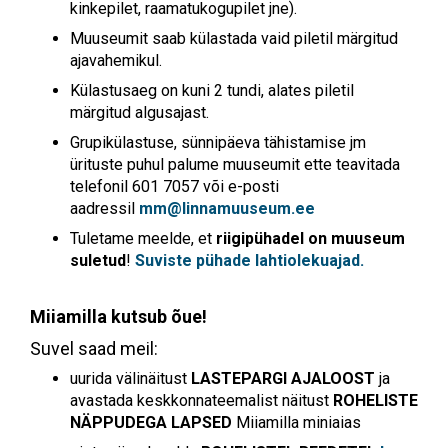
kinkepilet, raamatukogupilet jne).
Muuseumit saab külastada vaid piletil märgitud
ajavahemikul.
Külastusaeg on kuni 2 tundi, alates piletil
märgitud algusajast.
Grupikülastuse, sünnipäeva tähistamise jm
ürituste puhul palume muuseumit ette teavitada
telefonil 601 7057 või e-posti
aadressil
mm@linnamuuseum.ee
Tuletame meelde, et
riigipühadel on muuseum
suletud
!
Suviste pühade lahtiolekuajad.
Miiamilla kutsub õue!
Suvel saad meil:
uurida välinäitust
LASTEPARGI AJALOOST
ja
avastada keskkonnateemalist näitust
ROHELISTE
NÄPPUDEGA LAPSED
Miiamilla miniaias