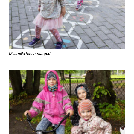
Miiamilla hoovimängud