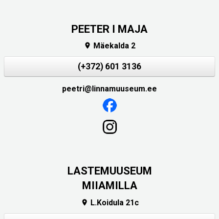
PEETER I MAJA
Mäekalda 2

(+372) 601 3136
peetri@linnamuuseum.ee
LASTEMUUSEUM
MIIAMILLA
L.Koidula 21c
