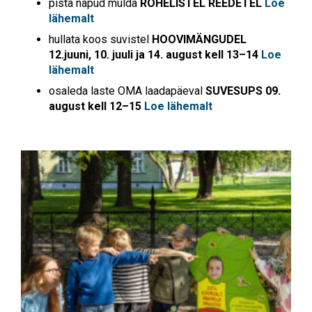
pista näpud mulda
ROHELISTEL REEDETEL
Loe
lähemalt
hullata koos suvistel
HOOVIMÄNGUDEL
12.juuni, 10. juuli ja 14. august kell 13–14
Loe
lähemalt
osaleda laste OMA laadapäeval
SUVESUPS 09.
august kell 12–15
Loe lähemalt