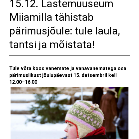
15.12. Lastemuuseum
Miiamilla tähistab
pärimusjõule: tule laula,
tantsi ja mõistata!
Tule võta koos vanemate ja vanavanematega osa
pärimuslikust jõulupäevast 15. detsembril kell
12.00–16.00