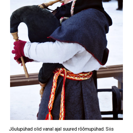
Jõulupühad olid vanal ajal suured rõõmupühad. Siis