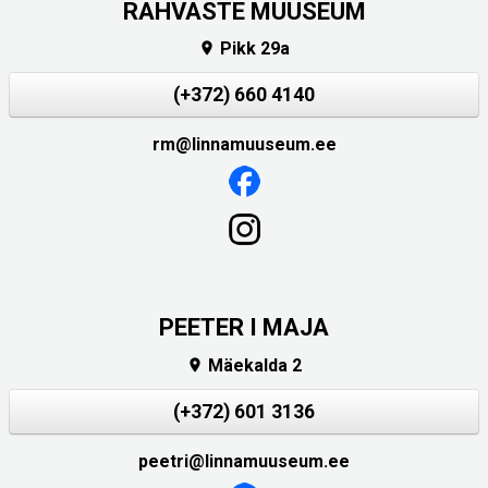
RAHVASTE MUUSEUM
Pikk 29a

(+372) 660 4140
rm@linnamuuseum.ee
PEETER I MAJA
Mäekalda 2

(+372) 601 3136
peetri@linnamuuseum.ee