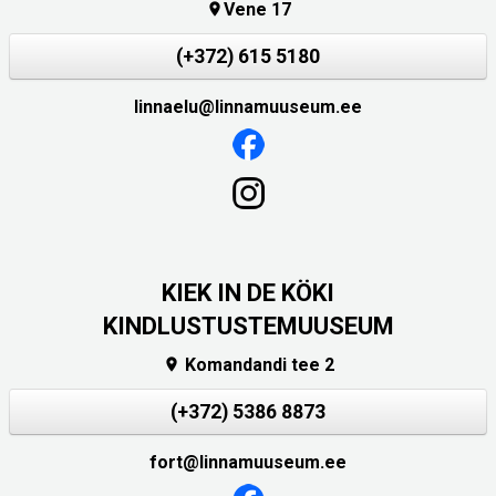
Vene 17

(+372) 615 5180
linnaelu@linnamuuseum.ee
KIEK IN DE KÖKI
KINDLUSTUSTEMUUSEUM
Komandandi tee 2

(+372) 5386 8873
fort@linnamuuseum.ee