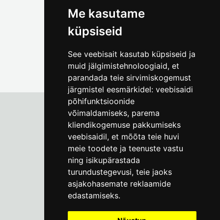
Me kasutame
küpsiseid
See veebisait kasutab küpsiseid ja
muid jälgimistehnoloogiaid, et
parandada teie sirvimiskogemust
järgmistel eesmärkidel:
veebisaidi
põhifunktsioonide
võimaldamiseks
,
parema
kliendikogemuse pakkumiseks
Tallinna Linnamuuseum
veebisaidil
,
et mõõta teie huvi
Vene 17
meie toodete ja teenuste vastu
ning isikupärastada
E-R kell 9-17
(+372) 610 4178
turundustegevusi
,
teie jaoks
asjakohasemate reklaamide
info@linnamuuseum.ee
edastamiseks
.
Küpsisepoliitika