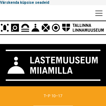
Värskenda küpsise seadeid
Mobiili
Men
Peamenüü
Tallinna
Linnamuuseum
T–P 10–17