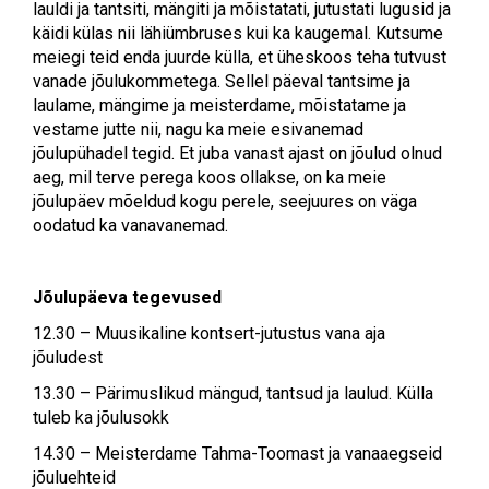
lauldi ja tantsiti, mängiti ja mõistatati, jutustati lugusid ja
käidi külas nii lähiümbruses kui ka kaugemal. Kutsume
meiegi teid enda juurde külla, et üheskoos teha tutvust
vanade jõulukommetega. Sellel päeval tantsime ja
laulame, mängime ja meisterdame, mõistatame ja
vestame jutte nii, nagu ka meie esivanemad
jõulupühadel tegid. Et juba vanast ajast on jõulud olnud
aeg, mil terve perega koos ollakse, on ka meie
jõulupäev mõeldud kogu perele, seejuures on väga
oodatud ka vanavanemad.
Jõulupäeva tegevused
12.30 – Muusikaline kontsert-jutustus vana aja
jõuludest
13.30 – Pärimuslikud mängud, tantsud ja laulud. Külla
tuleb ka jõulusokk
14.30 – Meisterdame Tahma-Toomast ja vanaaegseid
jõuluehteid