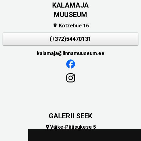
KALAMAJA
MUUSEUM
Kotzebue 16

(+372)54470131
kalamaja@linnamuuseum.ee
GALERII SEEK
Väike-Pääsukese 5

(+372) 5309 7535
foto@linnamuuseum.ee