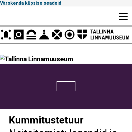
Värskenda küpsise seadeid
Mobiili
Men
Peamenüü
Tallinna
Linnamuuseum
Kummitustetuur