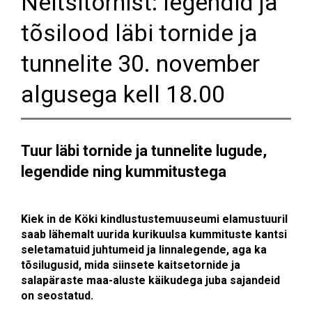
Neitsitornist: legendid ja
tõsilood läbi tornide ja
tunnelite 30. november
algusega kell 18.00
Tuur läbi tornide ja tunnelite lugude,
legendide ning kummitustega
Kiek in de Köki kindlustustemuuseumi elamustuuril
saab lähemalt uurida kurikuulsa kummituste kantsi
seletamatuid juhtumeid ja linnalegende, aga ka
tõsilugusid, mida siinsete kaitsetornide ja
salapäraste maa-aluste käikudega juba sajandeid
on seostatud​​​​​​​
.