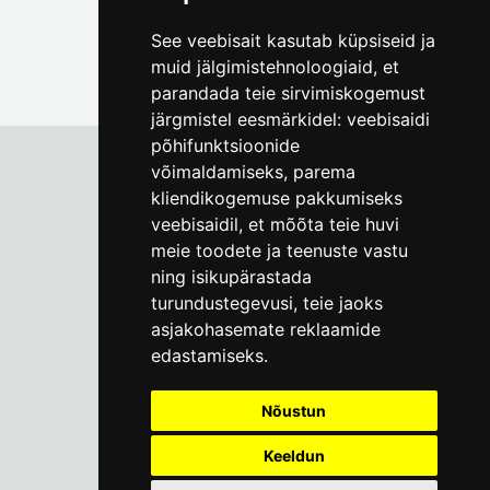
See veebisait kasutab küpsiseid ja
muid jälgimistehnoloogiaid, et
parandada teie sirvimiskogemust
järgmistel eesmärkidel:
veebisaidi
põhifunktsioonide
võimaldamiseks
,
parema
kliendikogemuse pakkumiseks
Tallinna Linnamuuseum
veebisaidil
,
et mõõta teie huvi
Vene 17
meie toodete ja teenuste vastu
ning isikupärastada
E-R kell 9-17
(+372) 610 4178
turundustegevusi
,
teie jaoks
asjakohasemate reklaamide
info@linnamuuseum.ee
edastamiseks
.
Küpsisepoliitika
Nõustun
Keeldun