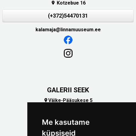
Kotzebue 16

(+372)54470131
kalamaja@linnamuuseum.ee
GALERII SEEK
Väike-Pääsukese 5

(+372) 5309 7535
foto@linnamuuseum.ee
Me kasutame
küpsiseid