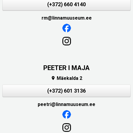
(+372) 660 4140
rm@linnamuuseum.ee
PEETER I MAJA
Mäekalda 2

(+372) 601 3136
peetri@linnamuuseum.ee