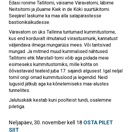
Edasi ronime Tallitorni, väisame Väravatorni, läbime
Neitsitorni ja jõuame Kiek in de Köki suurtükitorni.
Seejärel laskume ka maa alla salapärastesse
bastionikäikudesse.
Väravatorn on üks Tallinna tuntumaid kummitustorne,
kus end korduvalt ilmutanud viirastusmunk, kannatust
väljendava ilmega mungarüüs mees. Või tantsivad
mungad. Ja mitmed muud kummalised nähtused.
Tallitorni ehk Marstall-torni võib aga pidada meie
esimeseks kummitustorniks, mille kohta on
õõvastavaid teateid juba 17. sajandi algusest. Igal neljal
tornil ongi omad kummituslood ja legendid. Neid
lugusid jätkub aga ka kõnelemiseks maa-alustes
tunnelites.
Jalutuskäik kestab kuni poolteist tundi, osalemine
piletiga.
Neljapäev, 30. november kell 18
OSTA PILET
SIIT