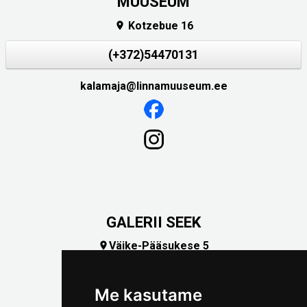
MUUSEUM
Kotzebue 16

(+372)54470131
kalamaja@linnamuuseum.ee
GALERII SEEK
Väike-Pääsukese 5

(+372) 5309 7535
foto@linnamuuseum.ee
Me kasutame