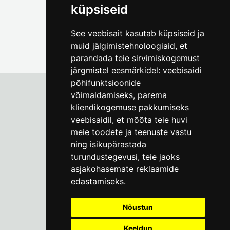
küpsiseid
See veebisait kasutab küpsiseid ja
muid jälgimistehnoloogiaid, et
parandada teie sirvimiskogemust
järgmistel eesmärkidel:
veebisaidi
põhifunktsioonide
võimaldamiseks
,
parema
kliendikogemuse pakkumiseks
Tallinna Linnamuuseum
veebisaidil
,
et mõõta teie huvi
Vene 17
meie toodete ja teenuste vastu
ning isikupärastada
E-R kell 9-17
(+372) 610 4178
turundustegevusi
,
teie jaoks
asjakohasemate reklaamide
info@linnamuuseum.ee
edastamiseks
.
Küpsisepoliitika
Nõustun
Keeldun