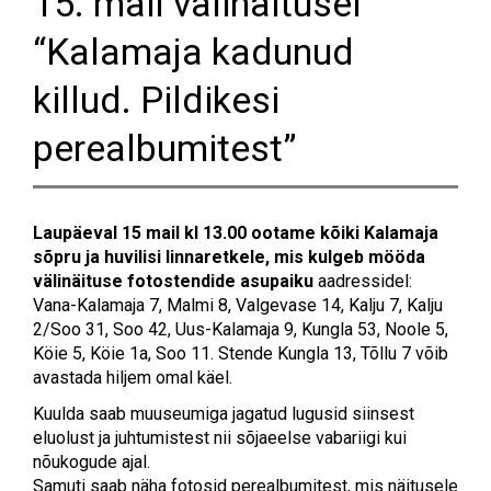
15. mail välinäitusel
“Kalamaja kadunud
killud. Pildikesi
perealbumitest”
Laupäeval 15 mail kl 13.00 ootame kõiki Kalamaja
sõpru ja huvilisi linnaretkele, mis kulgeb mööda
välinäituse fotostendide asupaiku
aadressidel:
Vana-Kalamaja 7, Malmi 8, Valgevase 14, Kalju 7, Kalju
2/Soo 31, Soo 42, Uus-Kalamaja 9, Kungla 53, Noole 5,
Köie 5, Köie 1a, Soo 11. Stende Kungla 13, Tõllu 7 võib
avastada hiljem omal käel.
Kuulda saab muuseumiga jagatud lugusid siinsest
eluolust ja juhtumistest nii sõjaeelse vabariigi kui
nõukogude ajal.
Samuti saab näha fotosid perealbumitest, mis näitusele