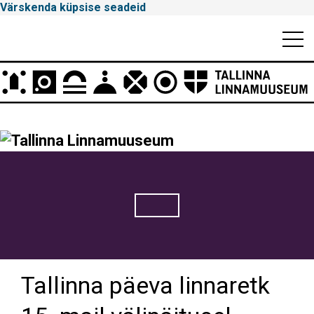
Värskenda küpsise seadeid
Mobiili
Men
Peamenüü
Tallinna
Linnamuuseum
Tallinna päeva linnaretk