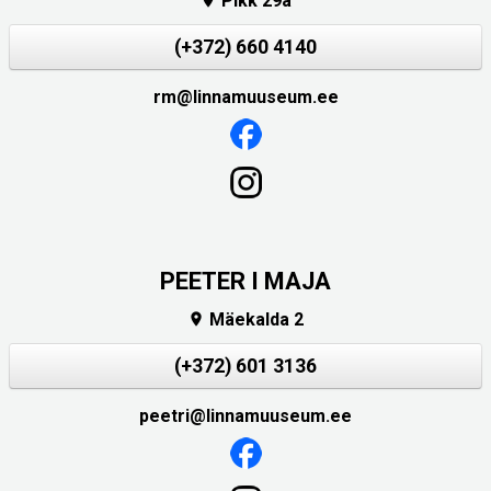
Pikk 29a

(+372) 660 4140
rm@linnamuuseum.ee
PEETER I MAJA
Mäekalda 2

(+372) 601 3136
peetri@linnamuuseum.ee