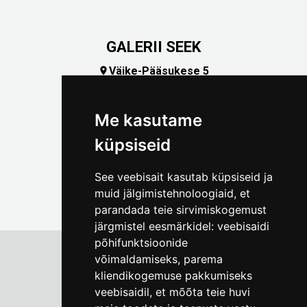
GALERII SEEK
Väike-Pääsukese 5

(+372) 5309 7535
foto@linnamuuseum.ee
Me kasutame
küpsiseid
See veebisait kasutab küpsiseid ja
muid jälgimistehnoloogiaid, et
parandada teie sirvimiskogemust
järgmistel eesmärkidel:
veebisaidi
põhifunktsioonide
võimaldamiseks
,
parema
kliendikogemuse pakkumiseks
Tallinna Linnamuuseum
veebisaidil
,
et mõõta teie huvi
Vene 17