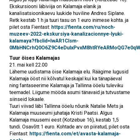
Ekskursiooni läbiviija on Kalamaja elanik ja
kanalisatsioonikaevu luukide huviline Andres Siplane.
Retk kestab 1 h ja tuuri tasu on 1 euro inimese kohta. ja
pilet osta Fientast:
https://fienta.com/ru/noch-
muzeev-2022-ekskursiya-kanalizacionnye-lyuki-
kalamaya?fbclid=IwAR1Clsm-
0MbHNCrhQ0O6Z9C4eDuIxPvxM8htRYeARMoQG7e0qW
Tuur öises Kalamajas
21. mai kell 22.00
Läheme uudistama öise Kalamaja elu. Räägime lugusid
Kalamaja ööst nii kõlvatul keskajal kui ka tänapäeval
ning fantaseerime Kalamaja ja Tallinna ööelu tuleviku
teemadel. Liigume mööda asumi tänavaid ja tutvustame
siinseid lokaale.
Tuuri viivad läbi Tallinna ööelu nõunik Natalie Mets ja
Kalamaja muuseumi juhataja Kristi Paatsi. Algus
Kalamaja muusemi eest (Kotzebue 16), kestab 1,5
tundi. Osavõtt 1 euro. Kohtade arv on piiratud, pilet osta
Fientast:
https://fienta.com/et/avasta-kalamaja-