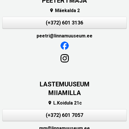
PEETER I MAJA
Mäekalda 2

(+372) 601 3136
peetri@linnamuuseum.ee
LASTEMUUSEUM
MIIAMILLA
L.Koidula 21c

(+372) 601 7057
mm@linnamuuseum.ee