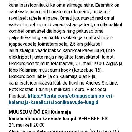
kanalisatsiooniluuki ka oma silmaga näha. Eesmärk on
nähtavale tuua neid linnaruumi elemente, mida me
tavaliselt tähele ei pane. Ometi jutustavad nad omal
vaiksel moel lugusid vanadest aegadest, on üllatuslikul
kombel omavahel dialoogis ning pakuvad oma
paljuütleva ning kannatliku vaikeluga kontrasti meie
igapäevasele toimetamisele. 2,5 km pikkusel
jalutuskäigul vaadeldakse kaheksat kaevuluuki, ühte
elektriposti, ühte maja ning ühte tänavakunsti taiest.
Ekskursioon toimub teisipäeval, 21. mail 19.00. Algus ja
lõpp Kalamaja muuseumi hoov (Kotzebue 16).
Ekskursiooni läbiviija on Kalamaja elanik ja
kanalisatsioonikaevu luukide huviline Andres Siplane.
Retk kestab 1 tunni ja maksab 1 euro. Pilet osta
Fientast:
https://fienta.com/et/muuseumioo-eri-
kalamaja-kanalisatsioonikaevude-luugid
MUUSEUMIÖÖ ERI! Kalamaja
kanalisatsioonikaevude luugid. VENE KEELES
21. mai kell 20.00
Algus ja lõpp Kalamaja muuseumi hoov (Kotzebue 16).