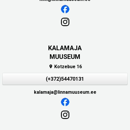
KALAMAJA
MUUSEUM
Kotzebue 16

(+372)54470131
kalamaja@linnamuuseum.ee