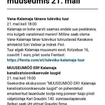
muuseumis 21. mail
Vana-Kalamaja tänava tuleviku tuur
21. mail kell 18.00
Kalamaja on kohe varsti saamas endale uue peatänava,
mis kulgeb vanalinnast mereni! Milline saab olema
Vana-Kalamaja tänav tulevikus tutvustavad Kavakava
arhitektid Siiri Vallner ja Indrek Peil.
Tuur algab Kalamaja muuseumi eest, Kotzebue 16,
osavõtt 1 euro, pilet soeta Fientast:
https://fienta.com/et/tuleviku-kalamaja-tuur
MUUSEUMIÖÖ ERI! Kalamaja
kanalisatsioonikaevude luugid
21. mai kell 19.00
Seekordne ekskursioon “MUUSEUMIÖÖ ERI! Kalamaja
kanalisatsioonikaevude luugid” on pühendatud
emaileeritud lauanõude tootja ning pioneer-tüüpi pliidi
väljatöötaja Karl Graudini 140. sünniaastapäevale.
Retkel saab üht ehtsat Graudini firma