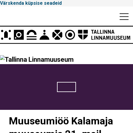
Värskenda küpsise seadeid
Mobiili
Men
Peamenüü
Tallinna
Linnamuuseum
Muuseumiöö Kalamaja