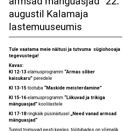
armsad mänguasjad“ 22.
augustil Kalamaja
lastemuuseumis
Tule vaatama meie näitusi ja tutvuma sügishooaja
tegevustega!
Kavas:
Kl 12-13
elamusprogramm
“Armas sõber
kaisukaru”
peredele
Kl 13-15
töötuba
“Maskide meisterdamine”
Kl 15-16
elamusprogramm
“Liikuvad ja trikiga
mänguasjad”
koolilastele
Kl 17-18
ringkäik püsinäitusel
„Need vanad armsad
mänguasjad“
Tunnid toimuvad eesti keeles, töötubades on võimalik