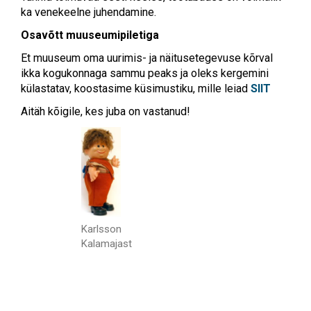
ka venekeelne juhendamine.
Osavõtt muuseumipiletiga
Et muuseum oma uurimis- ja näitusetegevuse kõrval
ikka kogukonnaga sammu peaks ja oleks kergemini
külastatav, koostasime küsimustiku, mille leiad
SIIT
Aitäh kõigile, kes juba on vastanud!
Karlsson
Kalamajast