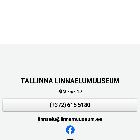
TALLINNA LINNAELUMUUSEUM
Vene 17

(+372) 615 5180
linnaelu@linnamuuseum.ee