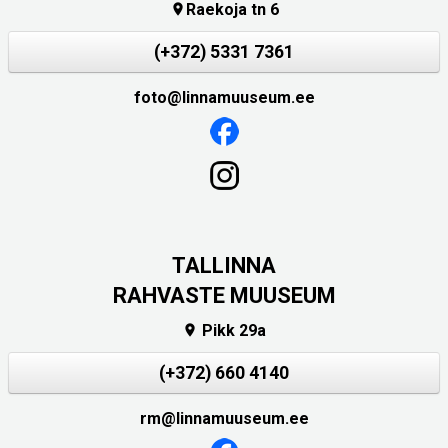
Raekoja tn 6

(+372) 5331 7361
foto@linnamuuseum.ee
TALLINNA
RAHVASTE MUUSEUM
Pikk 29a

(+372) 660 4140
rm@linnamuuseum.ee