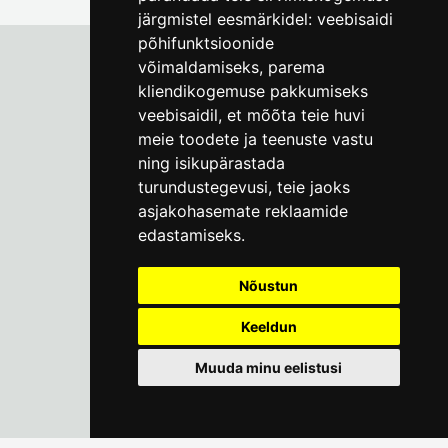
järgmistel eesmärkidel:
veebisaidi
põhifunktsioonide
võimaldamiseks
,
parema
kliendikogemuse pakkumiseks
Tallinna Linnamuuseum
veebisaidil
,
et mõõta teie huvi
Vene 17
meie toodete ja teenuste vastu
ning isikupärastada
E-R kell 9-17
(+372) 610 4178
turundustegevusi
,
teie jaoks
asjakohasemate reklaamide
info@linnamuuseum.ee
edastamiseks
.
Küpsisepoliitika
Nõustun
Keeldun
Muuda minu eelistusi