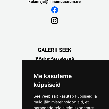
kalamaja@linnamuuseum.ee
GALERII SEEK
Väike-Pääsukese 5

(+372) 5309 7535
foto@linnamuuseum.ee
Me kasutame
küpsiseid
See veebisait kasutab küpsiseid ja
muid jälgimistehnoloogiaid, et
parandada teie sirvimiskogemust