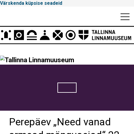
Värskenda küpsise seadeid
Mobiili
Men
Peamenüü
Tallinna
Linnamuuseum
Perepäev „Need vanad