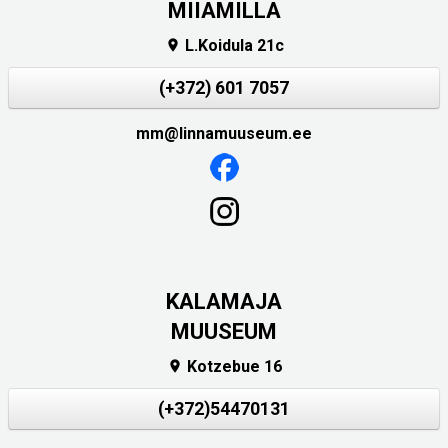
MIIAMILLA
L.Koidula 21c

(+372) 601 7057
mm@linnamuuseum.ee
KALAMAJA
MUUSEUM
Kotzebue 16

(+372)54470131