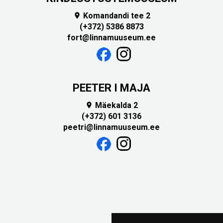
Komandandi tee 2

(+372) 5386 8873
fort@linnamuuseum.ee
PEETER I MAJA
Mäekalda 2

(+372) 601 3136
peetri@linnamuuseum.ee