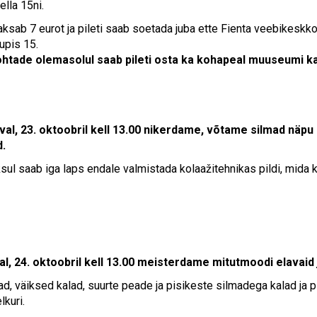
lla 15ni.
ksab 7 eurot ja pileti saab soetada juba ette Fienta veebikeskko
upis 15.
htade olemasolul saab pileti osta ka kohapeal muuseumi k
l, 23. oktoobril kell 13.00
nikerdame, võtame silmad näpu 
d.
ul saab iga laps endale valmistada kolaažitehnikas pildi, mida ki
l, 24. oktoobril kell 13.00
meisterdame mitutmoodi elavaid j
ad, väiksed kalad, suurte peade ja pisikeste silmadega kalad ja
lkuri.