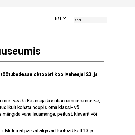
Use
the
Est
up
and
down
arrows
uuseumis
to
select
a
result.
 töötubadesse oktoobri koolivaheajal 23. ja
Press
enter
to
go
t sammud seada Kalamaja kogukonnamuuseumisse,
to
uslikult kohata hoopis oma klassi- või
the
 mängida vanu lauamänge, peitust, klaverit või
selected
search
result.
. Mõlemal päeval algavad töötoad kell 13 ja