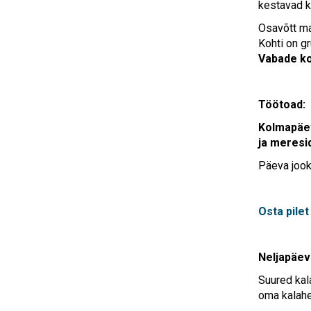
kestavad ke
Osavõtt ma
Kohti on gr
Vabade ko
Töötoad:
Kolmapäeva
ja meresi
Päeva jooks
Osta pilet
Neljapäeva
Suured kal
oma kalahe