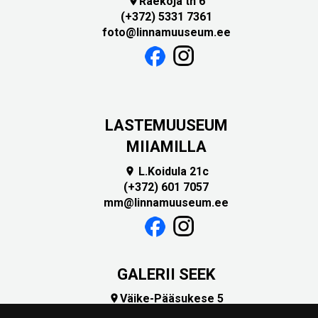
Raekoja tn 6

(+372) 5331 7361
foto@linnamuuseum.ee
LASTEMUUSEUM
MIIAMILLA
L.Koidula 21c

(+372) 601 7057
mm@linnamuuseum.ee
GALERII SEEK
Väike-Pääsukese 5

(+372) 5309 7535