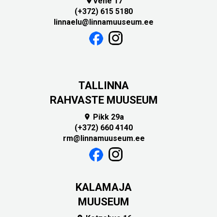
Vene 17

(+372) 615 5180
linnaelu@linnamuuseum.ee
TALLINNA
RAHVASTE MUUSEUM
Pikk 29a

(+372) 660 4140
rm@linnamuuseum.ee
KALAMAJA
MUUSEUM