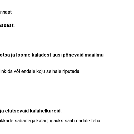
Touch
device
nnast.
users
can
assast.
use
touch
and
swipe
gestures.
otsa ja loome kaladest uusi põnevaid maailmu
nkida või endale koju seinale riputada.
a elutsevaid kalahelkureid.
 pikkade sabadega kalad, igaüks saab endale teha