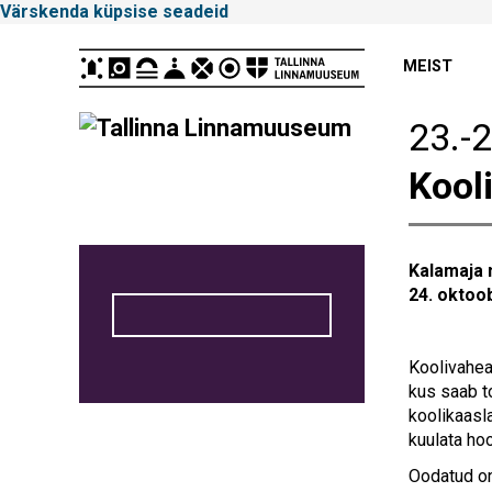
Värskenda küpsise seadeid
Peamenüü
MEIST
23.-
Tallinna
Kool
Linnamuuseum
Kalamaja 
24. oktoob
Koolivahea
kus saab t
koolikaasl
kuulata ho
Oodatud on