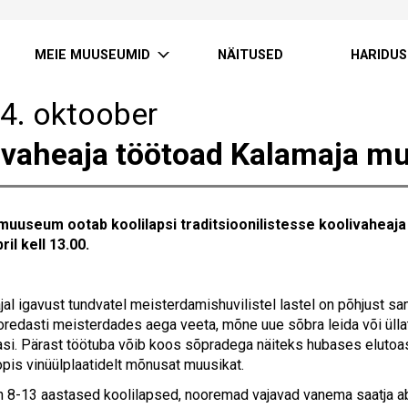
MEIE MUUSEUMID
NÄITUSED
HARIDUS
24. oktoober
ivaheaja töötoad Kalamaja m
muuseum ootab koolilapsi traditsioonilistesse koolivaheaja
ril kell 13.00.
jal igavust tundvatel meisterdamishuvilistel lastel on põhjus
oredasti meisterdades aega veeta, mõne uue sõbra leida või üllat
asi. Pärast töötuba võib koos sõpradega näiteks hubases elutoas
opis vinüülplaatidelt mõnusat muusikat.
 8-13 aastased koolilapsed, nooremad vajavad vanema saatja abi