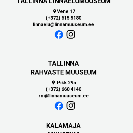
TALLINNA LINNAELUMUUSEUM
Vene 17

(+372) 615 5180
linnaelu@linnamuuseum.ee
TALLINNA
RAHVASTE MUUSEUM
Pikk 29a

(+372) 660 4140
rm@linnamuuseum.ee
KALAMAJA