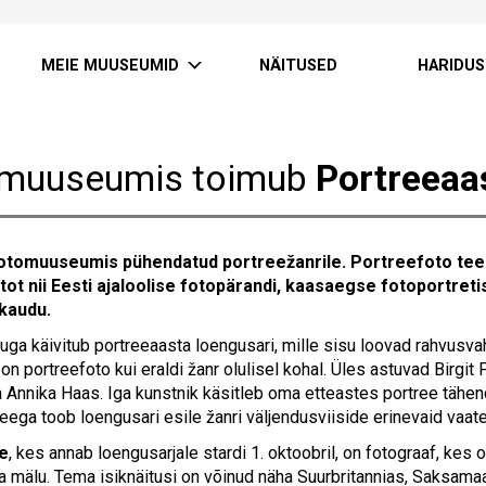
MEIE MUUSEUMID
NÄITUSED
HARIDUS
muuseumis toimub
Portreeaa
otomuuseumis pühendatud portreežanrile. Portreefoto teema
ot nii Eesti ajaloolise fotopärandi, kaasaegse fotoportreti
kaudu.
uga käivitub portreeaasta loengusari, mille sisu loovad rahvusvah
n portreefoto kui eraldi žanr olulisel kohal. Üles astuvad Birgit 
a Annika Haas. Iga kunstnik käsitleb oma etteastes portree tähen
Seega toob loengusari esile žanri väljendusviiside erinevaid vaate
ve
, kes annab loengusarjale stardi 1. oktoobril, on fotograaf, k
ja mälu. Tema isiknäitusi on võinud näha Suurbritannias, Saksamaa