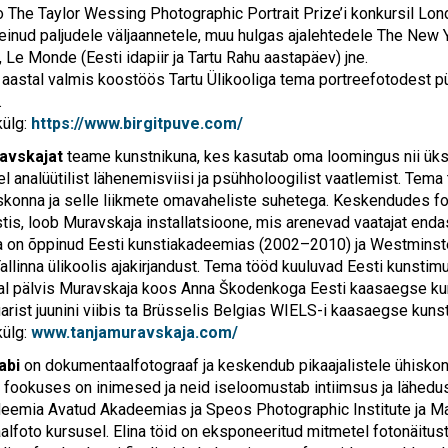
o The Taylor Wessing Photographic Portrait Prize’i konkursil Lond
einud paljudele väljaannetele, muu hulgas ajalehtedele The New
, Le Monde (Eesti idapiir ja Tartu Rahu aastapäev) jne.
astal valmis koostöös Tartu Ülikooliga tema portreefotodest püs
.
külg:
https://www.birgitpuve.com/
avskajat
teame kunstnikuna, kes kasutab oma loomingus nii üksi
el analüütilist lähenemisviisi ja psühholoogilist vaatlemist. Tem
skonna ja selle liikmete omavaheliste suhetega. Keskendudes fot
tis, loob Muravskaja installatsioone, mis arenevad vaatajat e
 on õppinud Eesti kunstiakadeemias (2002–2010) ja Westminster
Tallinna ülikoolis ajakirjandust. Tema tööd kuuluvad Eesti kunst
al pälvis Muravskaja koos Anna Škodenkoga Eesti kaasaegse kun
uarist juunini viibis ta Brüsselis Belgias WIELS-i kaasaegse kuns
külg:
www.tanjamuravskaja.com/
abi
on dokumentaalfotograaf ja keskendub pikaajalistele ühiskon
 fookuses on inimesed ja neid iseloomustab intiimsus ja lähedus.
eemia Avatud Akadeemias ja Speos Photographic Institute ja 
lfoto kursusel. Elina töid on eksponeeritud mitmetel fotonäitust