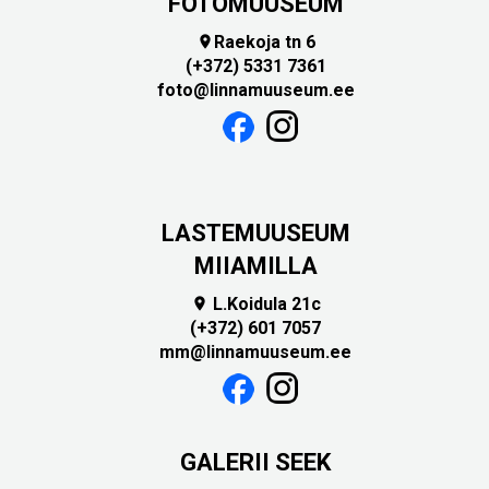
FOTOMUUSEUM
Raekoja tn 6

(+372) 5331 7361
foto@linnamuuseum.ee
LASTEMUUSEUM
MIIAMILLA
L.Koidula 21c

(+372) 601 7057
mm@linnamuuseum.ee
GALERII SEEK