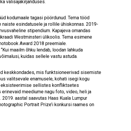
ka välisajakirjanduses.
nüüd kodumaale tagasi pöördunud. Tema tööd
 naiste esindatusele ja rollile ühiskonnas. 2019-
ahvusvaheline stipendium. Kapajeva omandas
trikraadi Westminsteri ülikoolis. Tema esimene
 Photobook Award 2018 preemiale.
 “Kui maailm õhku lendab, loodan lahkuda
võimalusi, kuidas sellele vastu astuda.
tud keskkondades, mis funktsioneerivad sisemiste
us valitsevale enamusele, kohati isegi kogu
eksisteerimise sellistes konfliktsetes
 erinevaid meediume nagu foto, video, heli ja
e. 2019. aastal saavutas Haas Kuala Lumpur
otographic Portrait Prize’i konkursi raames on