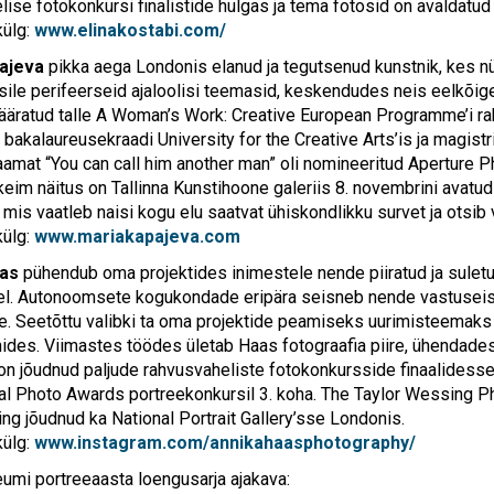
ise fotokonkursi finalistide hulgas ja tema fotosid on avaldatud 
külg:
www.elinakostabi.com/
ajeva
pikka aega Londonis elanud ja tegutsenud kunstnik, kes 
sile perifeerseid ajaloolisi teemasid, keskendudes neis eelkõige
äratud talle A Woman’s Work: Creative European Programme’i r
a bakalaureusekraadi University for the Creative Arts’is ja magis
aamat “You can call him another man” oli nomineeritud Aperture
eim näitus on Tallinna Kunstihoone galeriis 8. novembrini avatud
 mis vaatleb naisi kogu elu saatvat ühiskondlikku survet ja otsib 
külg:
www.mariakapajeva.com
aas
pühendub oma projektides inimestele nende piiratud ja sule
oel. Autonoomsete kogukondade eripära seisneb nende vastuseis
e. Seetõttu valibki ta oma projektide peamiseks uurimisteemaks 
nides. Viimastes töödes ületab Haas fotograafia piire, ühendades
 on jõudnud paljude rahvusvaheliste fotokonkursside finaalidess
nal Photo Awards portreekonkursil 3. koha. The Taylor Wessing Ph
ng jõudnud ka National Portrait Gallery’sse Londonis.
külg:
www.instagram.com/annikahaasphotography/
mi portreeaasta loengusarja ajakava: