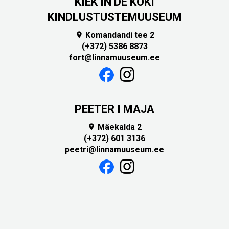
KIEK IN DE KÖKI
KINDLUSTUSTEMUUSEUM
Komandandi tee 2

(+372) 5386 8873
fort@linnamuuseum.ee
PEETER I MAJA
Mäekalda 2

(+372) 601 3136
peetri@linnamuuseum.ee