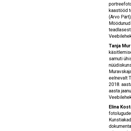
portreefot
kaastööd t
(Arvo Pärt)
Möödunud a
teadlasest
Veebilehe
Tanja Mur
käsitlemis
samuti ühi
nüüdiskuns
Muravskaja
eelnevalt 
2018. aast
aasta jaan
Veebilehe
Elina Kost
fotolugude
Kunstiakad
dokumentaa