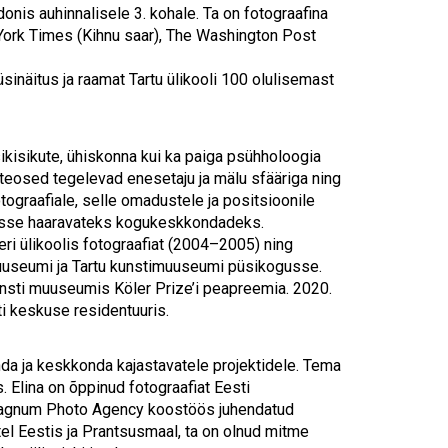
Touch
onis auhinnalisele 3. kohale. Ta on fotograafina
device
 York Times (Kihnu saar), The Washington Post
users
can
inäitus ja raamat Tartu ülikooli 100 olulisemast
use
touch
and
swipe
kisikute, ühiskonna kui ka paiga psühholoogia
gestures.
a teosed tegelevad enesetaju ja mälu sfääriga ning
ograafiale, selle omadustele ja positsioonile
ndasse haaravateks kogukeskkondadeks.
i ülikoolis fotograafiat (2004–2005) ning
imuuseumi ja Tartu kunstimuuseumi püsikogusse.
sti muuseumis Köler Prize’i peapreemia. 2020.
ti keskuse residentuuris.
da ja keskkonda kajastavatele projektidele. Tema
 Elina on õppinud fotograafiat Eesti
Magnum Photo Agency koostöös juhendatud
el Eestis ja Prantsusmaal, ta on olnud mitme