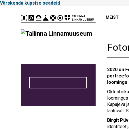
Värskenda küpsise seadeid
Peamenüü
MEIST
Tallinna
Foto
Linnamuuseum
2020 on F
portreefot
loomingu 
Oktoobriku
loomingus o
Kapajeva j
lähtuvalt. 
Birgit Pü
identiteet 