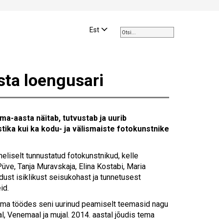
Use
the
Est
up
and
down
arrows
sta loengusari
to
select
a
result.
-aasta näitab, tutvustab ja uurib
Press
stika kui ka kodu- ja välismaiste fotokunstnike
enter
to
go
eliselt tunnustatud fotokunstnikud, kelle
to
Püve, Tanja Muravskaja, Elina Kostabi, Maria
the
dust isiklikust seisukohast ja tunnetusest
selected
id.
search
es oma töödes seni uurinud peamiselt teemasid nagu
result.
l, Venemaal ja mujal. 2014. aastal jõudis tema