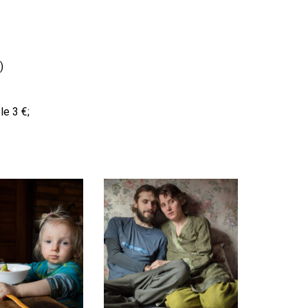
)
le 3 €;