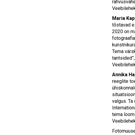
rahvusvahel
Veebilehe
Maria Kap
tõstavad e
2020 on mä
fotograafi
kunstnikur
Tema värsk
tantsided”,
Veebilehe
Annika H
reeglite t
ühiskonnal
situatsioo
valgus. Ta
Internatio
tema loomi
Veebilehe
Fotomuuseu