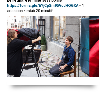
Eelregistreerimine
sessioonile:
https://forms.gle/6YjCpSm95VcdHQGXA
– 1
sessioon kestab 20 minutit!