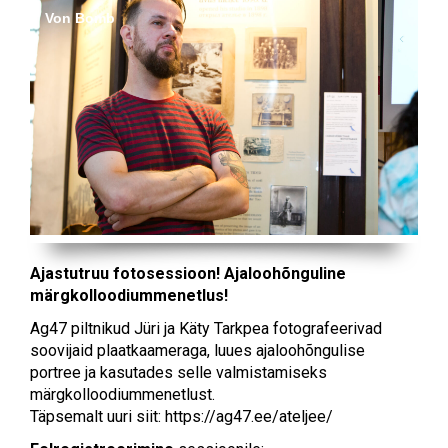
Von Bomb
Ajastutruu fotosessioon! Ajaloohõnguline
märgkolloodiummenetlus!
Ag47 piltnikud Jüri ja Käty Tarkpea fotografeerivad
soovijaid plaatkaameraga, luues ajaloohõngulise
portree ja kasutades selle valmistamiseks
märgkolloodiummenetlust.
Täpsemalt uuri siit: https://ag47.ee/ateljee/