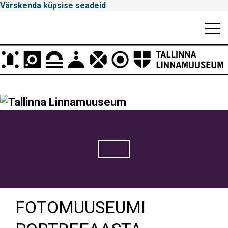
Värskenda küpsise seadeid
Mobiili
Men
Peamenüü
Tallinna
Linnamuuseum
FOTOMUUSEUMI