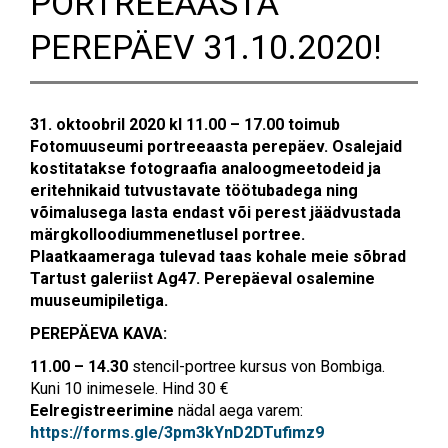
PORTREEAASTA
PEREPÄEV 31.10.2020!
31. oktoobril 2020 kl 11.00 – 17.00 toimub
Fotomuuseumi portreeaasta perepäev. Osalejaid
kostitatakse fotograafia analoogmeetodeid ja
eritehnikaid tutvustavate töötubadega ning
võimalusega lasta endast või perest jäädvustada
märgkolloodiummenetlusel portree.
Plaatkaameraga tulevad taas kohale meie sõbrad
Tartust galeriist Ag47. Perepäeval osalemine
muuseumipiletiga.
PEREPÄEVA KAVA:
11.00 – 14.30
stencil-portree kursus von Bombiga.
Kuni 10 inimesele. Hind 30 €
Eelregistreerimine
nädal aega varem:
https://forms.gle/3pm3kYnD2DTufimz9