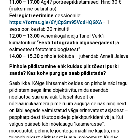
11.00 – 17.00
Ag47 portreepildistamised. Hind 30 €
(maksmine sularahas)
Eelregistreerimine
sessioonile:
https://forms.gle/6YjCpSm95VcdHQGXA
– 1
sessioon kestab 20 minutit!
12.00 – 13.00
vanemkoguhoidja Tanel Verk`i
kuraatorituur “
Eesti fotograafia algusaegadest
ja
esimestest fototehnoloogiatest”
14.00 – 15.30
pinhole töötuba – juhendab Anneli Jalava
Pinhole pildistamine ehk kuidas pilt tõesti purki
saada? Kas kohvipurgiga saab pildistada?
Saab ikka. Kõige lihtsamalt öeldes on pinhole näol tegu
pildistamisega ilma objektiivita, mida asendab
nõelaotsa suurune auk. Ülesehituselt on
nõelaaugukaamera pime ruum auguga seinas ning neid
on läbi aegade valmistatud väga erinevatest asjadest –
pappkarpidest tikutopside ja plekkpurkideni välja. Kui
valgus pääseb läbi nõelaaugu “kaamerasse”,
moodustub pehmete joontega maaliline kujutis, mis
tuleneb pikast säritusest ja ava iseloomust. Kuidas