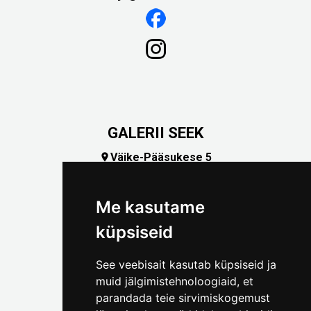
GALERII SEEK
Väike-Pääsukese 5

(+372) 5309 7535
foto@linnamuuseum.ee
Me kasutame
küpsiseid
See veebisait kasutab küpsiseid ja
muid jälgimistehnoloogiaid, et
parandada teie sirvimiskogemust