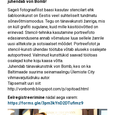
juhendab von Bomb!
Sageli fotograafilist baasi kasutav stencilart ehk
šabloonikunst on Eestis veel suhteliselt tundmatu
sõnavõtmismoodus. Tegu on tänavakunsti žanriga, mis
on küll grafiti sugulane, kuid mille käsitöövõtted on
erinevad. Stencil-tehnika kasutamine portreefoto
edasiarendusena annab võimaluse luua sellele žanrile
uusi alltekste ja sotsiaalset mõõdet. Portreefotot ja
stencil-kunsti ühendav töötuba võtab aluseks osalejate
autoportreed. Valminud kunsttükid saavad töötoas
osalejad kohe koju kaasa võtta.
Juhendab tänavakunstnik von Bomb, kes on ka
Baltimaade suurima seinamaalingu Ülemiste City
vihmavarjutüdruku autor.
Täpsemalt uuri siit:
http://vonbomb.blogspot.com/p/opitoad.html
Eelregistreerimine
nädal aega varem:
https://forms.gle/3pm3kYnD2DTufimz9