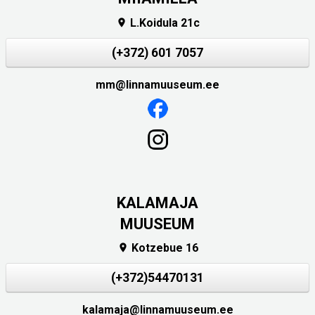
L.Koidula 21c

(+372) 601 7057
mm@linnamuuseum.ee
KALAMAJA
MUUSEUM
Kotzebue 16

(+372)54470131
kalamaja@linnamuuseum.ee