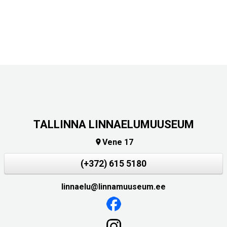
TALLINNA LINNAELUMUUSEUM
Vene 17

(+372) 615 5180
linnaelu@linnamuuseum.ee