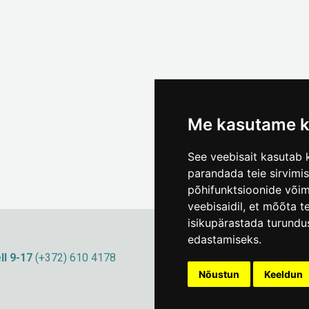
Me kasutame k
See veebisait kasutab k
parandada teie sirvimi
põhifunktsioonide või
veebisaidil
,
et mõõta te
isikupärastada turundu
edastamiseks
.
ll 9-17
(+372) 610 4178
info@linnamuuseum
Küpsisepoliitika
Nõustun
Keeldun