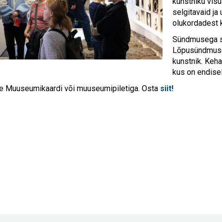
kunstniku vis
selgitavaid ja
olukordadest 
Sündmusega su
Lõpusündmusel
kunstnik. Keh
kus on endisel
le Muuseumikaardi või muuseumipiletiga. Osta
siit!