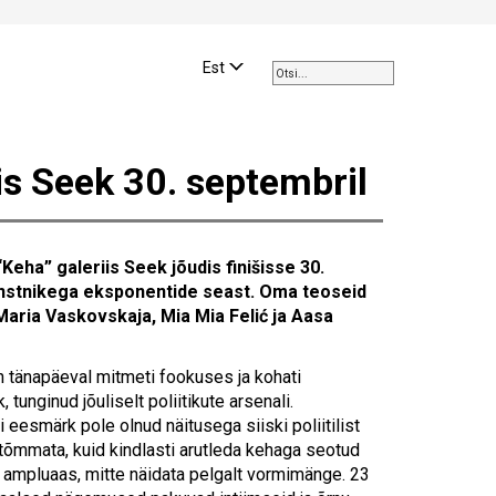
Use
the
Est
up
and
down
arrows
s Seek 30. septembril
to
select
a
result.
ha” galeriis Seek jõudis finišisse 30.
Press
kunstnikega eksponentide seast. Oma teoseid
enter
Maria Vaskovskaja, Mia Mia Felić ja Aasa
to
go
to
 tänapäeval mitmeti fookuses ja kohati
the
, tunginud jõuliselt poliitikute arsenali.
selected
esmärk pole olnud näitusega siiski poliitilist
search
tõmmata, kuid kindlasti arutleda kehaga seotud
result.
 ampluaas, mitte näidata pelgalt vormimänge. 23