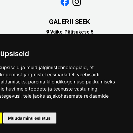
GALERII SEEK
Väike-Pääsukese 5

(+372) 5309 7535
foto@linnamuuseum.ee
üpsiseid
üpsiseid ja muid jälgimistehnoloogiaid, et
skogemust järgmistel eesmärkidel:
veebisaidi
maldamiseks
,
parema kliendikogemuse pakkumiseks
ie huvi meie toodete ja teenuste vastu ning
stegevusi
,
teie jaoks asjakohasemate reklaamide
.ee
Muuda minu eelistusi