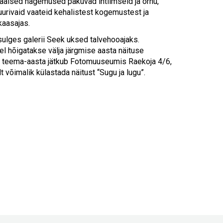
Touch
uaalsed nägemused pakuvad intiimseid ja õrnu,
device
 uurivaid vaateid kehalistest kogemustest ja
users
kaasajas.
can
lges galerii Seek uksed talvehooajaks.
use
 hõigatakse välja järgmise aasta näituse
touch
a teema-aasta jätkub Fotomuuseumis Raekoja 4/6,
and
t võimalik külastada näitust “Sugu ja lugu”.
swipe
gestures.