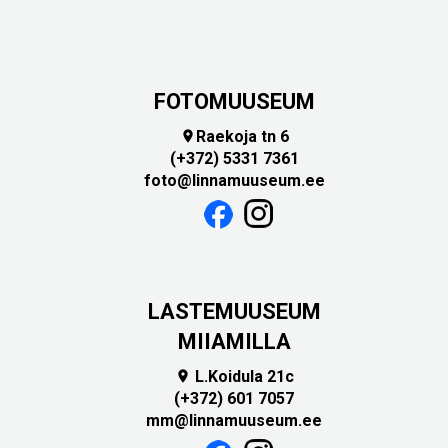
FOTOMUUSEUM
Raekoja tn 6

(+372) 5331 7361
foto@linnamuuseum.ee
LASTEMUUSEUM
MIIAMILLA
L.Koidula 21c

(+372) 601 7057
mm@linnamuuseum.ee