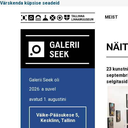
Värskenda küpsise seadeid
Peamenüü
MEIST
NÄIT
23 kunstn
Tallinna
septembri
Galerii Seek oli
selgitasi
Linnamuuseum
2026. a suvel
avatud 1. augustini
Väike-Pääsukese 5,
Kesklinn, Tallinn