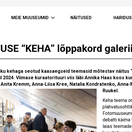
MEIE MUUSEUMID
NÄITUSED
HARIDUS
USE “KEHA” lõppakord galerii
iku kehaga seotud kaasaegseid teemasid mõtestav näitus “Ke
l 2024. Viimase kuraatorituuri viis läbi Annika Haas koos 
d Anita Kremm, Anna-Liisa Kree, Natalia Kondratenko, Anna-
Ruukel.
Keha teema on
plahvatusohtlik
Fotomuuseumi e
debatti käima 
laias teemade