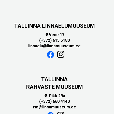
TALLINNA LINNAELUMUUSEUM
Vene 17

(+372) 615 5180
linnaelu@linnamuuseum.ee
TALLINNA
RAHVASTE MUUSEUM
Pikk 29a

(+372) 660 4140
rm@linnamuuseum.ee