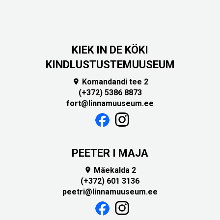
KIEK IN DE KÖKI
KINDLUSTUSTEMUUSEUM
Komandandi tee 2

(+372) 5386 8873
fort@linnamuuseum.ee
PEETER I MAJA
Mäekalda 2

(+372) 601 3136
peetri@linnamuuseum.ee