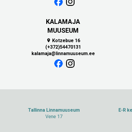
KALAMAJA
MUUSEUM
Kotzebue 16

(+372)54470131
kalamaja@linnamuuseum.ee
Tallinna Linnamuuseum
E-R ke
Vene 17