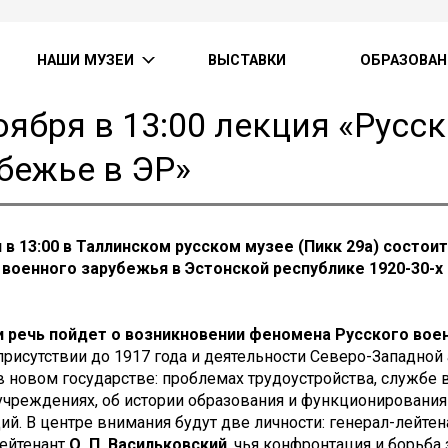
НАШИ МУЗЕИ
ВЫСТАВКИ
ОБРАЗОВАН
оября в 13:00 лекция «Русс
бежье в ЭР»
я в 13:00 в Таллинском русском музее (Пикк 29а) состо
 военного зарубежья в Эстонской республике 1920-30-х 
и речь пойдет о возникновении феномена Русского вое
рисутствии до 1917 года и деятельности Северо-Западной
 новом государстве: проблемах трудоустройства, службе 
учреждениях, об истории образования и функционирования
ий. В центре внимания будут две личности: генерал-лейте
лейтенант
О. П. Васильковский
, чья конфронтация и борьб