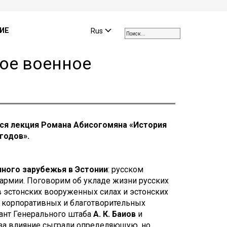
Use
the
ИЕ
Rus
up
and
кое военное
down
arrows
to
select
a
result.
ится лекция Романа Абисогомяна «История
Press
годов».
enter
to
go
нного зарубежья в Эстонии
: русском
to
 армии. Поговорим об укладе жизни русских
the
в эстонских вооруженных силах и эстонских
selected
 корпоративных и благотворительных
search
нант Генерального штаба
А. К. Баиов
и
result.
а за влияние сыграли определяющую, но