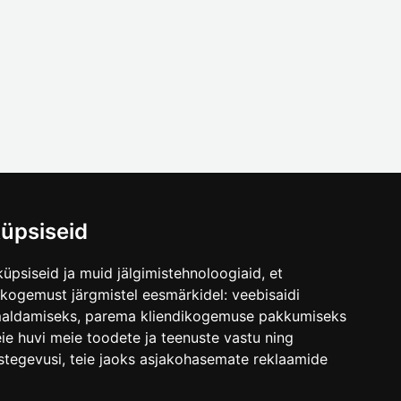
üpsiseid
üpsiseid ja muid jälgimistehnoloogiaid, et
.ee
skogemust järgmistel eesmärkidel:
veebisaidi
maldamiseks
,
parema kliendikogemuse pakkumiseks
ie huvi meie toodete ja teenuste vastu ning
stegevusi
,
teie jaoks asjakohasemate reklaamide