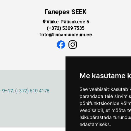
Галерея SEEK
Väike-Pääsukese 5

(+372) 5309 7535
foto@linnamuuseum.ee
Me kasutame k
See veebisait kasutab k
 9–17:
(+372) 610 4178
info@linnamuuseum
parandada teie sirvimi
põhifunktsioonide või
veebisaidil
,
et mõõta te
isikupärastada turundu
edastamiseks
.